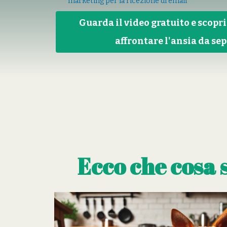
marketing per la ricezione di email
Guarda il video gratuito e scopr
affrontare l'ansia da se
Ecco che cosa 