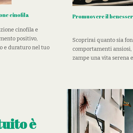
one cinofila
Promuovere il benesser
ione cinofila e
ento positivo,
Scoprirai quanto sia fo
o e duraturo nel tuo
comportamenti ansiosi, 
zampe una vita serena e
uito è