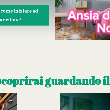
i come iniziare ad
parazione!
scoprirai guardando il