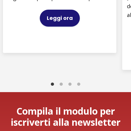
d
a
Leggi ora
Compila il modulo per
iscriverti alla newsletter