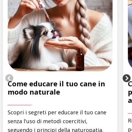
Come educare il tuo cane in
C
modo naturale
p
a
_________
_
Scopri i segreti per educare il tuo cane
R
senza l'uso di metodi coercitivi,
p
seguendo i principi della naturopatia.